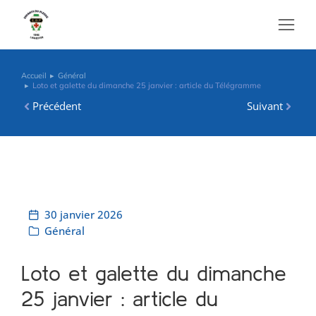
contenu
principal
Accueil
Général
Vous êtes ici :
Loto et galette du dimanche 25 janvier : article du Télégramme
Précédent
Suivant
30 janvier 2026
Général
Loto et galette du dimanche
25 janvier : article du