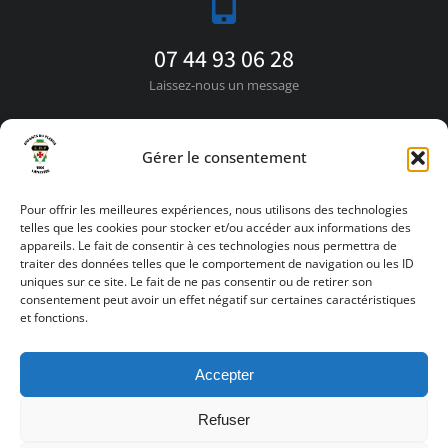
07 44 93 06 28
Laissez-nous un message
Gérer le consentement
contact [at] lesenfantsduplessis.com
Pour offrir les meilleures expériences, nous utilisons des technologies
telles que les cookies pour stocker et/ou accéder aux informations des
Contactez-nous par email
appareils. Le fait de consentir à ces technologies nous permettra de
traiter des données telles que le comportement de navigation ou les ID
uniques sur ce site. Le fait de ne pas consentir ou de retirer son
consentement peut avoir un effet négatif sur certaines caractéristiques
et fonctions.
Accepter
Refuser
© Copyright 2026
S.LEPROVOST
Création de site internet sur
VANNES - LORIENT -QUIMPER . Tous droits réservés.