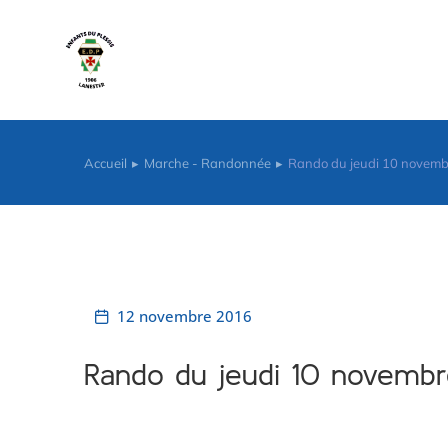
contenu
principal
Accueil
Marche - Randonnée
Rando du jeudi 10 novembr
Vous êtes ici :
12 novembre 2016
Rando du jeudi 10 novembre