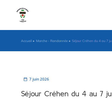
contenu
principal
Accueil
Marche - Randonnée
Séjour Créhen du 4 au 7 j
Vous êtes ici :
7 juin 2026
Séjour Créhen du 4 au 7 j