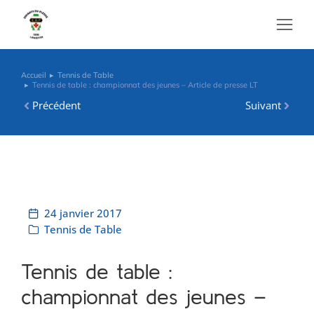
contenu
principal
Accueil
Tennis de Table
Vous êtes ici :
Tennis de table : championnat des jeunes – Article de presse LT
Précédent
Suivant
24 janvier 2017
Tennis de Table
Tennis de table :
championnat des jeunes –