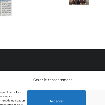
contact [at] lesenfantsduplessis.com
Contactez-nous par email
Gérer le consentement
s que les cookies
ntir à ces
ement de navigation
Accepter
 consentement peut