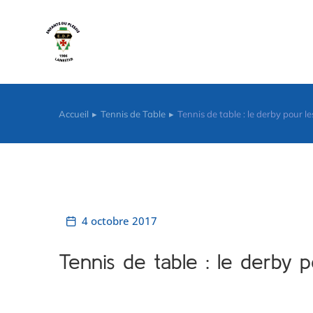
contenu
principal
Accueil
Tennis de Table
Tennis de table : le derby pour l
Vous êtes ici :
4 octobre 2017
Tennis de table : le derby 